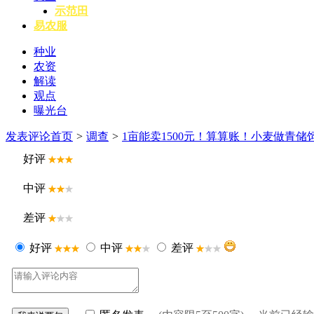
示范田
易农服
种业
农资
解读
观点
曝光台
发表评论
首页
>
调查
>
1亩能卖1500元！算算账！小麦做青
好评
中评
差评
好评
中评
差评