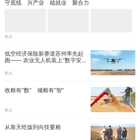
守底线 兴产业 稳就业 聚合力
焦点
低空经济保险新赛道苏州率先起
跑—— 农业无人机装上“数字安
全气囊”
焦点
收粮有“数” 储粮有“智”
焦点
从靠天吃饭到向技要粮