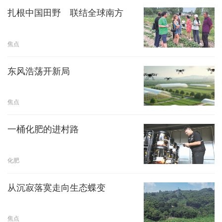
扎根中国田野 联结全球南方
焦点
东风浩荡开新局
焦点
一桶化肥的进村路
化肥
从沉寂落寞走向生态蝶变
焦点