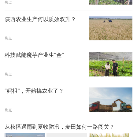
焦点
陕西农业生产何以质效双升？
焦点
科技赋能魔芋产业生“金”
焦点
“妈祖”，开始搞农业了？
焦点
从秋播遇雨到夏收防汛，麦田如何一路闯关？