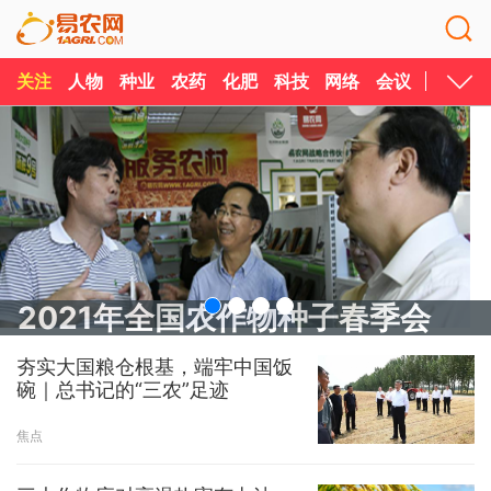
关注
人物
种业
农药
化肥
科技
网络
会议
媒体
2021年全国农作物种子春季会
夯实大国粮仓根基，端牢中国饭
碗｜总书记的“三农”足迹
焦点