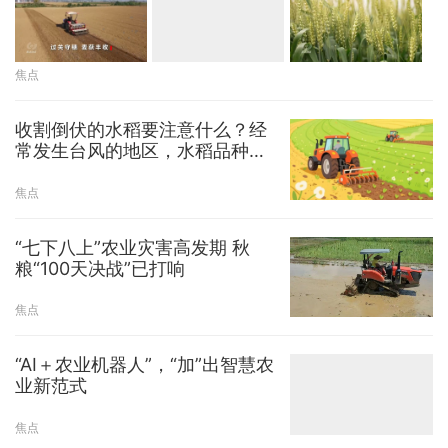
焦点
收割倒伏的水稻要注意什么？经
常发生台风的地区，水稻品种怎
么选？种植大豆遇上连阴雨该怎
么办？| 唠“科”
焦点
“七下八上”农业灾害高发期 秋
粮“100天决战”已打响
焦点
“AI＋农业机器人”，“加”出智慧农
业新范式
焦点