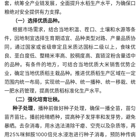
套，统筹全产业链发展，全面提升水稻生产水平，为确保口
粮绝对安全提供有力支撑。
（一）选择优质品种。
根据市场需求，结合当地积温、茬口、土壤和水源等条
件，因地制宜选择生育期适宜、品种类型对路、产量品质协
同，通过国家或省级审定且米质达国标二级以上，食味优
良、垩白度低、整精米率高、胶稠度高、
直链淀粉含量
适中
的品种。有条件的地方，可结合当地优质大米销售优势企
业，确定当地优质稻主栽品种。推进优质稻生产区域在一定
范围内统一布局，实现统一品种、统一播种、统一移栽、统
一肥水药管理，提高优质稻标准化生产水平。
（二）强化培育壮秧。
种子处理
，播种前做好种子处理，确保一播全苗，苗匀
苗齐苗壮。播前抢晴晒种，提高种子发芽率和发芽势，避免
暴晒。去杂消毒，用水选法清除干瘪、空壳以及杂质等，再
用25%咪鲜胺1000倍兑水浸泡进行种子消毒，预防种传病