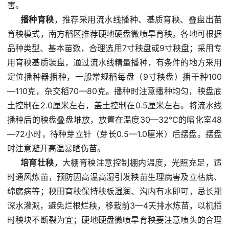
害。
播种育秧
，推荐采用流水线播种、基质育秧、叠盘出苗
育秧模式，南方稻区推荐硬地硬盘微喷旱育秧。各地可根据
品种类型、基本苗数，合理选用7寸秧盘或9寸秧盘；采用专
用育秧基质装盘，通过流水线精量播种，有条件的地方采用
定位播种器播种，一般常规稻每盘（9寸秧盘）播干种100
—110克，杂交稻70—80克。播种时注意播种均匀，秧盘底
土控制在2.0厘米左右，盖土控制在0.5厘米左右。将流水线
播种后的秧盘叠盘堆放，放置在温度30—32℃的暗化室48
—72小时，待种芽立针（芽长0.5—1.0厘米）后摆盘。摆盘
时注意避开高温暴晒伤苗。
培育壮秧
，大棚育秧注意控制棚内温度，光照充足，适
时通风炼苗，预防因高温高湿引发秧苗生理病害及立枯病、
绵腐病等；秧田育秧保持秧板湿润、沟内有水即可，忌长期
深水灌溉，避免烂根烂秧，移栽前3—4天排水炼苗，以机插
时秧块不断裂为宜；硬地硬盘微喷旱育秧要注意喷头的合理