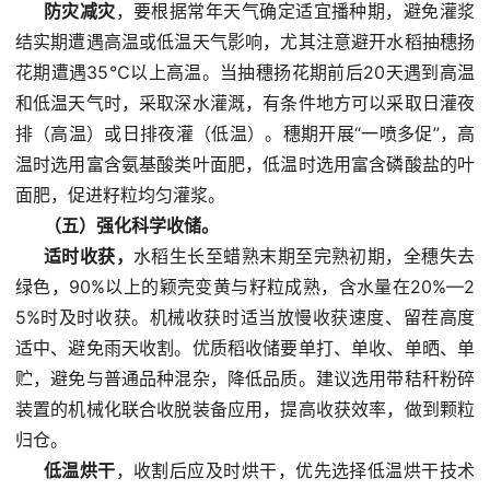
防灾减灾
，要根据常年天气确定适宜播种期，避免灌浆
结实期遭遇高温或低温天气影响，尤其注意避开水稻抽穗扬
花期遭遇35℃以上高温。当抽穗扬花期前后20天遇到高温
和低温天气时，采取深水灌溉，有条件地方可以采取日灌夜
排（高温）或日排夜灌（低温）。穗期开展“一喷多促”，高
温时选用富含氨基酸类叶面肥，低温时选用富含磷酸盐的叶
面肥，促进籽粒均匀灌浆。
（五）强化科学收储。
适时收获，
水稻生长至蜡熟末期至完熟初期，全穗失去
绿色，90%以上的颖壳变黄与籽粒成熟，含水量在20%—2
5%时及时收获。机械收获时适当放慢收获速度、留茬高度
适中、避免雨天收割。优质稻收储要单打、单收、单晒、单
贮，避免与普通品种混杂，降低品质。建议选用带秸秆粉碎
装置的机械化联合收脱装备应用，提高收获效率，做到颗粒
归仓。
低温烘干
，收割后应及时烘干，优先选择低温烘干技术