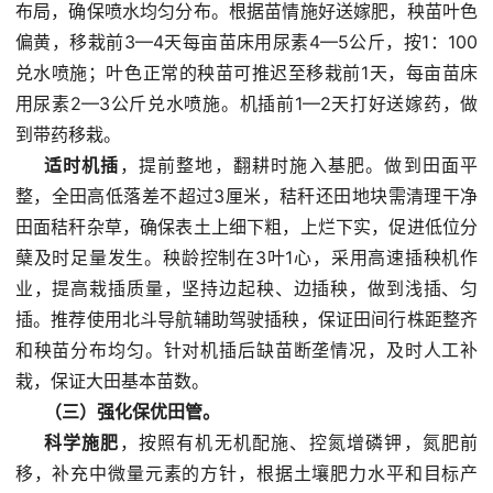
布局，确保喷水均匀分布。根据苗情施好送嫁肥，秧苗叶色
偏黄，移栽前3—4天每亩苗床用尿素4—5公斤，按1：100
兑水喷施；叶色正常的秧苗可推迟至移栽前1天，每亩苗床
用尿素2—3公斤兑水喷施。机插前1—2天打好送嫁药，做
到带药移栽。
适时机插
，提前整地，翻耕时施入基肥。做到田面平
整，全田高低落差不超过3厘米，秸秆还田地块需清理干净
田面秸秆杂草，确保表土上细下粗，上烂下实，促进低位分
蘖及时足量发生。秧龄控制在3叶1心，采用高速插秧机作
业，提高栽插质量，坚持边起秧、边插秧，做到浅插、匀
插。推荐使用北斗导航辅助驾驶插秧，保证田间行株距整齐
和秧苗分布均匀。针对机插后缺苗断垄情况，及时人工补
栽，保证大田基本苗数。
（三）强化保优田管。
科学施肥
，按照有机无机配施、控氮增磷钾，氮肥前
移，补充中微量元素的方针，根据土壤肥力水平和目标产