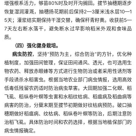
增强根系活力，够苗80%时及时开沟搁田。拔节抽穗期逐步
恢复湿润灌溉，抽穗扬花期前后保持2—3厘米浅水层10—1
5天；灌浆结实期保持干湿交替，确保秆青籽黄。收获前5—
7天左右断水落干，避免断水过早影响稻米外观和食味品
质。
（四）强化健身栽培。
病虫防控
，坚持“预防为主，综合防治”的方针，优化种
植制度，加强田间管理，保证田间通风、透光，也可选用生
物农药、释放赤眼蜂等方式进行生物防治或者采用性诱剂等
手段诱杀水稻害虫。根据当地农业部门病虫情报，选用高效
低毒低残留农药适时防治病虫草害。大田期加强二化螟、稻
飞虱、稻纵卷叶螟等虫害和水稻纹枯病、稻瘟病及稻曲病等
病害的防治，分蘖末期至拔节初期做好纹枯病预防。破口抽
穗期做好稻瘟病、纹枯病、稻纵卷叶螟等防治，后期注意防
治稻飞虱。具体防治时间和农药选择，根据当地植保部门的
病虫情报确定。