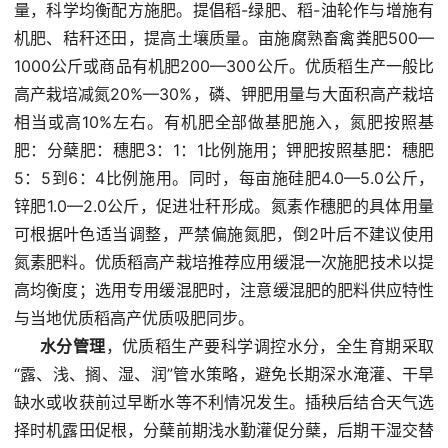
量，科学均衡配方施肥。提倡稻-绿肥、稻-油轮作与增施有
机肥、秸秆还田，提高土壤质量。亩施腐熟畜禽粪肥500—
1000公斤或商品有机肥200—300公斤。优质稻生产一般比
高产栽培减氮20%—30%，磷、钾肥用量与大面积高产栽培
相当或高10%左右。有机肥全部做基肥施入，氮肥按照基
肥：分蘖肥：穗肥3：1：1比例施用；钾肥按照基肥：穗肥
5：5到6：4比例施用。同时，每亩施硅肥4.0—5.0公斤，
锌肥1.0—2.0公斤，促进壮秆形成。氮素作穗肥的具体用量
可根据叶色适当调整，严禁偏施氮肥，倒2叶后不建议使用
氮素肥料。优质稻高产栽培推荐应用缓混一次施肥技术以提
高均衡度；选用专用缓混肥时，注意缓混肥的肥料供应特性
与当地优质稻高产优质吸肥同步。
水分管理
，优质稻生产要科学调控水分，全生育期采取
“露、浅、搁、湿、润”管水策略，避免长期深水淹灌、干旱
缺水或收获前过早断水等不利情况发生。插秧后结合天气选
择时机露田促根，分蘖前期浅水勤灌促分蘖，后期干湿交替