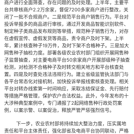
商户进行全面筛查，存在问题的及时处理。上半年，主要平
台共审核商户2.2万余家，督促7200多家商户进行整改，关
闭了一批不合规商户。二是规范平台商户销售行为。平台对
投诉举报多的商品进行审核，通过开发商品智能识别软件、
制定种子类商品发布规则等举措，规范种子销售行为，对存
在虚假宣传、虚假发货等商品，责令商户及时下架。上半
年，累计核查种子19万件，及时下架不合格种子。三是加大
网售种子抽检力度。部署各级农业农村部门组织开展网售种
子监督抽查，对主要电商平台50余家商户开展部级种子抽查
检测，对检测不合格种子及时转交相关地方和平台核查处
置。四是及时查处违法违规行为。建立省级监管执法部门与
各平台常态化对接机制，加快投诉举报线索核查处理。相关
平台对转办线索第一时间响应，采取冻结保证金、先行赔付
等措施严格管理，保护农户合法权益。此外，今年发布的十
大涉种典型案例中，专门通报了2起网络售种行政处罚案
例，以案示警、以案促治，释放严管严惩强烈信号。
下一步，农业农村部将持续加大整治力度，压实属地
责任和平台主体责任，强化部省及电商平台协同联动，严格