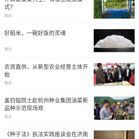
式？
观点
好稻米，一碗好饭的灵魂
观点
农资直供，从新型农业经营主体开
始
观点
盖钧镒院士赴杭州种业集团油菜新
品种示范现场观
观点
《种子法》执法实践座谈会在济南