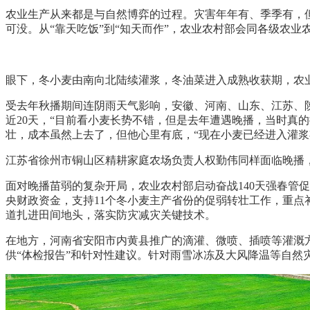
农业生产从来都是与自然博弈的过程。灾害年年有、季季有，但
可没。从“靠天吃饭”到“知天而作”，农业农村部会同各级农
眼下，冬小麦由南向北陆续灌浆，冬油菜进入成熟收获期，农
受去年秋播期间连阴雨天气影响，安徽、河南、山东、江苏、
近20天，“目前看小麦长势不错，但是去年遭遇晚播，当时真
壮，成本虽然上去了，但他心里有底，“现在小麦已经进入灌浆
江苏省徐州市铜山区精耕家庭农场负责人权勤伟同样面临晚播，
面对晚播苗弱的复杂开局，农业农村部启动奋战140天强春管
央财政资金，支持11个冬小麦主产省份的促弱转壮工作，重
道扎进田间地头，落实防灾减灾关键技术。
在地方，河南省安阳市内黄县推广的滴灌、微喷、插喷等灌溉
供“体检报告”和针对性建议。针对雨雪冰冻及大风降温等自