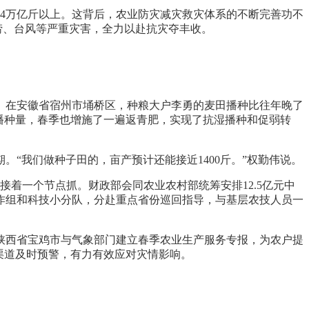
.4万亿斤以上。这背后，农业防灾减灾救灾体系的不断完善功不
涝、台风等严重灾害，全力以赴抗灾夺丰收。
。
。在安徽省宿州市埇桥区，种粮大户李勇的麦田播种比往年晚了
了播种量，春季也增施了一遍返青肥，实现了抗湿播种和促弱转
“我们做种子田的，亩产预计还能接近1400斤。”权勤伟说。
着一个节点抓。财政部会同农业农村部统筹安排12.5亿元中
作组和科技小分队，分赴重点省份巡回指导，与基层农技人员一
陕西省宝鸡市与气象部门建立春季农业生产服务专报，为农户提
渠道及时预警，有力有效应对灾情影响。