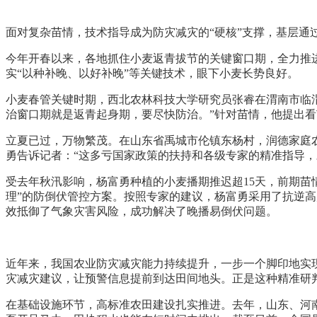
面对复杂苗情，技术指导成为防灾减灾的“硬核”支撑，基层通
今年开春以来，各地抓住小麦返青拔节的关键窗口期，全力推进
实“以种补晚、以好补晚”等关键技术，眼下小麦长势良好。
小麦春管关键时期，西北农林科技大学研究员张睿在渭南市临
治窗口期就是返青起身期，要尽快防治。”针对苗情，他提出看
立夏已过，万物繁茂。在山东省禹城市伦镇东杨村，润德家庭农
勇告诉记者：“这多亏国家政策的扶持和各级专家的精准指导，才
受去年秋汛影响，杨富勇种植的小麦播期推迟超15天，前期苗
理”的防倒伏管控方案。按照专家的建议，杨富勇采用了抗逆高
效抵御了气象灾害风险，成功解决了晚播易倒伏问题。
近年来，我国农业防灾减灾能力持续提升，一步一个脚印地实
灾减灾建议，让预警信息提前到达田间地头。正是这种精准研判
在基础设施环节，高标准农田建设扎实推进。去年，山东、河南