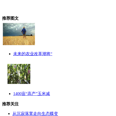
推荐图文
未来的农业改革潮将“
1400亩“高产”玉米减
推荐关注
从沉寂落寞走向生态蝶变