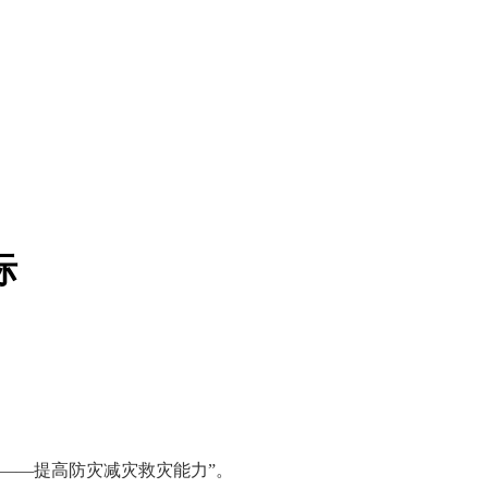
际
急——提高防灾减灾救灾能力”。