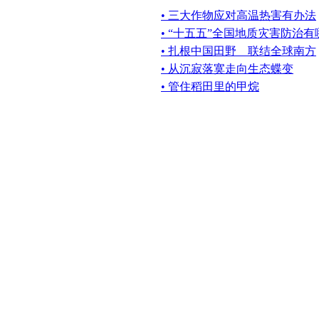
• 三大作物应对高温热害有办法
• “十五五”全国地质灾害防治
• 扎根中国田野 联结全球南方
• 从沉寂落寞走向生态蝶变
• 管住稻田里的甲烷