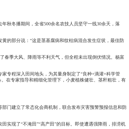
秋冬播期间，全省500余名农技人员坚守一线30余天，落
发黄的部分说：“这是茎基腐病和纹枯病混合发生症状，最佳防
历了春季大风、降雨等不利天气，但全程未出现倒伏情况。杨富
家专程深入田间地头，为其量身制定了“良种+滴灌+科学管
设备。在专家指导和精细化管理下，小麦植株健壮、茎秆粗壮，有
等部门建立了常态化会商机制，联合发布灾害预警预报信息和防
实现了“不淹田”“高产田”的目标。即使遭遇强降雨，排涝机