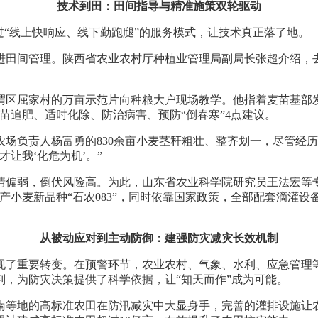
技术到田：田间指导与精准施策双轮驱动
过“线上快响应、线下勤跑腿”的服务模式，让技术真正落了地。
田间管理。陕西省农业农村厅种植业管理局副局长张超介绍，去年
渭区屈家村的万亩示范片向种粮大户现场教学。他指着麦苗基部
苗追肥、适时化除、防治病害、预防“倒春寒”4点建议。
场负责人杨富勇的830余亩小麦茎秆粗壮、整齐划一，尽管经
让我‘化危为机’。”
情偏弱，倒伏风险高。为此，山东省农业科学院研究员王法宏等专
产小麦新品种“石农083”，同时依靠国家政策，全部配套滴灌
从被动应对到主动防御：建强防灾减灾长效机制
现了重要转变。在预警环节，农业农村、气象、水利、应急管理
，为防灾决策提供了科学依据，让“知天而作”成为可能。
等地的高标准农田在防汛减灾中大显身手，完善的灌排设施让农田