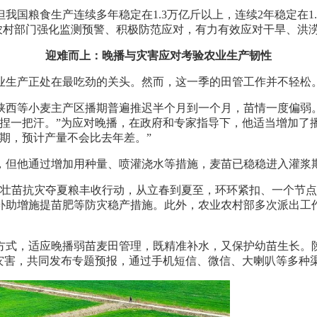
我国粮食生产连续多年稳定在1.3万亿斤以上，连续2年稳定在1
业农村部门强化监测预警、积极防范应对，有力有效应对干旱、洪
迎难而上：晚播与灾害应对考验农业生产韧性
业生产正处在最吃劲的关头。然而，这一季的田管工作并不轻松
陕西等小麦主产区播期普遍推迟半个月到一个月，苗情一度偏弱
的捏一把汗。”为应对晚播，在政府和专家指导下，他适当增加
期，预计产量不会比去年差。”
但他通过增加用种量、喷灌浇水等措施，麦苗已稳稳进入灌浆期。
促壮苗抗灾夺夏粮丰收行动，从立春到夏至，环环紧扣、一个节点接
点补助增施提苗肥等防灾稳产措施。此外，农业农村部多次派出工
方式，适应晚播弱苗麦田管理，既精准补水，又保护幼苗生长。
然灾害，共同发布专题预报，通过手机短信、微信、大喇叭等多种