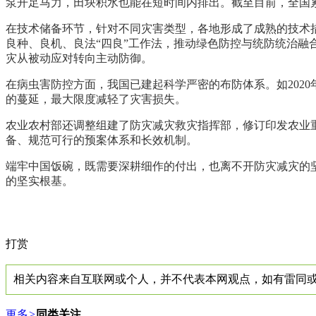
泵开足马力，田块积水也能在短时间内排出。截至目前，全国累
在技术储备环节，针对不同灾害类型，各地形成了成熟的技术
良种、良机、良法“四良”工作法，推动绿色防控与统防统治融
灾从被动应对转向主动防御。
在病虫害防控方面，我国已建起科学严密的布防体系。如202
的蔓延，最大限度减轻了灾害损失。
农业农村部还调整组建了防灾减灾救灾指挥部，修订印发农业
备、规范可行的预案体系和长效机制。
端牢中国饭碗，既需要深耕细作的付出，也离不开防灾减灾的
的坚实根基。
打赏
相关内容来自互联网或个人，并不代表本网观点，如有雷同或侵权行
更多
>
同类关注