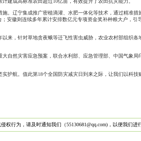
计建成高标准农田超过10亿亩，有效提升了农田抗灾能力。
措施。辽宁集成推广密植滴灌、水肥一体化等技术，通过精准措
合；安徽则连续多年累计安排数亿元专项资金奖补种粮大户，引导
0年以来，针对草地贪夜蛾等迁飞性害虫威胁，农业农村部组织
重大自然灾害应急预案，联合水利部、应急管理部、中国气象局
坚实护航。值此第18个全国防灾减灾日到来之际，让我们以科技
为，请及时通知我们（55130681@qq.com)，以便我们