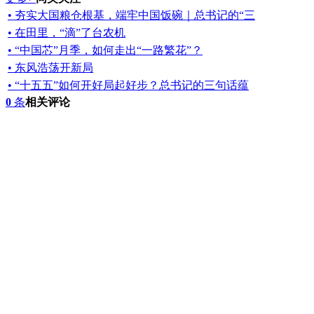
• 夯实大国粮仓根基，端牢中国饭碗｜总书记的“三
• 在田里，“滴”了台农机
• “中国芯”月季，如何走出“一路繁花”？
• 东风浩荡开新局
• “十五五”如何开好局起好步？总书记的三句话蕴
0
条
相关评论