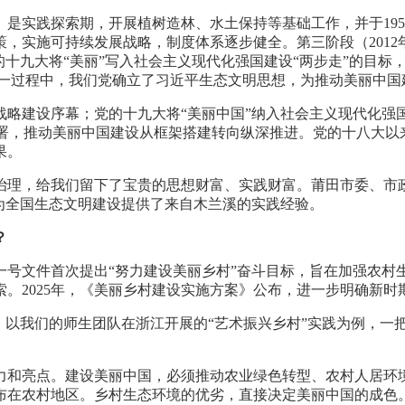
年）是实践探索期，开展植树造林、水土保持等基础工作，并于1956
，实施可持续发展战略，制度体系逐步健全。第三阶段（201
九大将“美丽”写入社会主义现代化强国建设“两步走”的目标，20
这一过程中，我们党确立了习近平生态文明思想，为推动美丽中国
略建设序幕；党的十九大将“美丽中国”纳入社会主义现代化强国
部署，推动美丽中国建设从框架搭建转向纵深推进。党的十八大
果。
治理，给我们留下了宝贵的思想财富、实践财富。莆田市委、市
为全国生态文明建设提供了来自木兰溪的实践经验。
？
一号文件首次提出“努力建设美丽乡村”奋斗目标，旨在加强农村
。2025年，《美丽乡村建设实施方案》公布，进一步明确新时
。以我们的师生团队在浙江开展的“艺术振兴乡村”实践为例，一
。
力和亮点。建设美丽中国，必须推动农业绿色转型、农村人居环
布在农村地区。乡村生态环境的优劣，直接决定美丽中国的成色