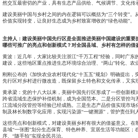
然交互最密切的产业，具有生态产品供给、气候调节、文化传
建设美丽中国与乡村之间的内在逻辑可以概括为“三个转变”
价值实现转变，让良好生态成为乡村致富增收的“绿色动能”。
主持人：建设美丽中国先行区是全面推进美丽中国建设的重要
哪些可推广的亮点和创新模式？对全国县域、乡村有怎样的借
黄波：近几年，大家比较关注浙江“千万工程”经验，同时广东
建设，这些地区重点推进生态环境综合治理、“两山”转化、
刚刚公布的《加快农业农村现代化“十五五”规划》明确提出
先行区对乡村进行微改造，既保留乡土特色和文化传承，又实
黄承梁：党的十八大以来，美丽中国先行区形成了一些创新模
跨省流域生态保护补偿机制，成为全国范本。二是分区管控与
江流域分段管控等经验已经成熟。三是生态产品价值实现市场
制及林长制数字化应用，实现污染源“一键溯源”，管护责任
这些亮点和创新模式，对建设美丽乡村有很大的借鉴意义。在
县域“一张图”划分生态保育、特色种养、宜居生活等功能区
序、“随手拍”实现全民共治。