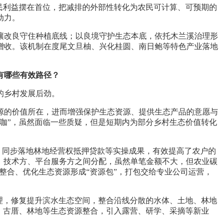
民利益摆在首位，把减排的外部性转化为农民可计算、可预期的
动力。
壤改良守住种植底线；以良境守护生态本底，依托木兰溪治理形
增收。该机制在度尾文旦柚、兴化桂圆、南日鲍等特色产业落地
有哪些有效路径？
的乡村发展后劲。
源的价值所在，进而增强保护生态资源、提供生态产品的意愿与
咖”，虽然面临一些质疑，但是短期内为部分乡村生态价值转化
，同步落地林地经营权抵押贷款等实操成果，有效提高了农户的
体、技术方、平台服务方之间分配，虽然单笔金额不大，但农业碳
、整合、优化生态资源形成“资源包”，打包交给专业公司运营，
理，修复提升滨水生态空间，整合沿线分散的水体、土地、林地
、古厝、林地等生态资源整合，引入露营、研学、采摘等新业
。