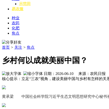
示范田
易农服
种业
农药
化肥
焦点
首页
>
关注
>
焦点
乡村何以成就美丽中国？
日期：2026-06-10 来源：农民日报
核心提示：立足“三农”视角，建设美丽中国与乡村有怎样的
黄承梁 中国社会科学院习近平生态文明思想研究中心秘书