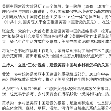
美丽中国建设大致经历了三个阶段。第一阶段（1949—1978
理论积累与制度化推进期，党和国家将保护环境确立为基本国策
文明建设纳入中国特色社会主义事业“五位一体”总体布局，党的十
《中共中央 国务院关于全面推进美丽中国建设的意见》。在
张金龙：党的十八大首次提出建设美丽中国的战略目标，拉开战
对“加快经济社会发展全面绿色转型 建设美丽中国”作出系统
善，绿色生产生活方式广泛形成，美丽中国建设取得标志性成
习近平总书记在福建工作期间，亲自擘画推动了莆田市木兰溪
批示范河湖，莆田市也成为“全国水生态文明建设试点城市”，
主持人：立足“三农”视角，建设美丽中国与乡村有怎样的关系
黄波：乡村始终是美丽中国建设的重要组成部分。2013年中央
南》国家标准正式发布，推动了美丽乡村在全国各地的实践探索
从乡村“五大振兴”来看，生态振兴是比较容易见成效的突破口
强，也更易于参与，乡村美育会在潜移默化中浸润村民的生活
黄承梁：乡村是美丽中国建设的根基，是重点和难点，也是潜
的主体空间。森林、草原、湿地、河流等自然生态系统主要分