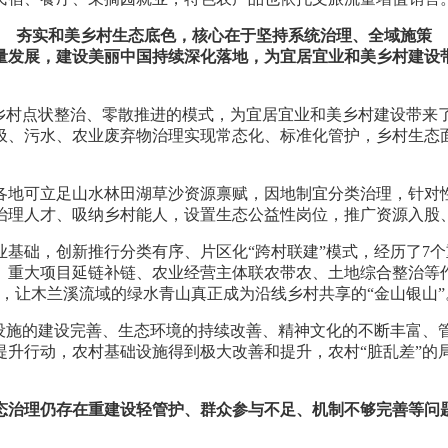
夯实和美乡村生态底色，核心在于坚持系统治理、全域施策
质量发展，建设美丽中国持续深化落地，为宜居宜业和美乡村建设
往乡村点状整治、零散推进的模式，为宜居宜业和美乡村建设带来
圾、污水、农业废弃物治理实现常态化、标准化管护，乡村生态
各地可立足山水林田湖草沙资源禀赋，因地制宜分类治理，针对
治理人才、吸纳乡村能人，设置生态公益性岗位，推广资源入股
业基础，创新推行分类有序、片区化“跨村联建”模式，经历了7
、重大项目延链补链、农业经营主体联农带农、土地综合整治等
，让木兰溪流域的绿水青山真正成为沿线乡村共享的“金山银山”
础设施的建设完善、生态环境的持续改善、精神文化的不断丰富、
提升行动，农村基础设施得到极大改善和提升，农村“脏乱差”的
态治理仍存在重建设轻管护、群众参与不足、机制不够完善等问题