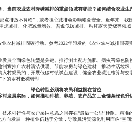
务。当前农业农村降碳减排的重点领域有哪些？如何结合农业生
那点排放不算啥”，或者担心减排会影响粮食安全。近年来，我
田甲烷减排、化肥减量增效、畜禽低碳减排、秸秆露天焚烧等领
农业农村减排固碳行动。参考2022年印发的《农业农村减排固
业发展全面绿色转型是关键。推行测土配方施肥、病虫害绿色防
地制宜推广农村清洁供暖、节能农房与绿色建材，推动生活垃圾
纳入村规民约，开展低碳村镇试点建设，健全农业碳汇核算与交
”下的乡村低碳转型。
绿色转型必须将农民利益摆在首位
乡村发展实际，如何推动种植、养殖、农产品加工全链条绿色升
。技术可行性与农户采纳意愿之间存在“最后一公里”梗阻。精准
化方向发展，种植业仍趋于分散，导致粪污资源化利用面临“空间