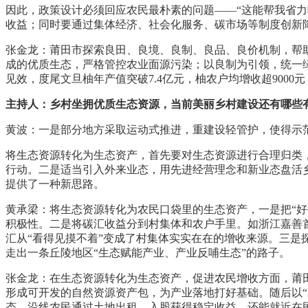
因此，政策设计必须回应农民最朴素的问题——“这能帮我省
收益；同时要通过集体经济、社会化服务、碳市场等制度创新
张金龙：莆田市探索良田、良境、良制、良品、良价机制，帮
成的优质生态，严格管控农业面源污染；以良制为引领，统一
见效，度尾文旦柚年产值突破7.4亿元，柚农户均增收超900
主持人：乡村坐拥优质生态资源，当前美丽乡村建设还有哪些
黄波：一是部分地方采取运动式推进，重建设轻管护，使得示
将生态资源转化为生态资产，首先要对生态资源进行合理归类
行动。二是适当引入外来业态，用先进经营理念和新业态盘活
提供了一种新思路。
黄承梁：将生态资源转化为农民口袋里的生态资产，一是把“好
积极性。二是将碳汇收益分到村集体和农户手里。如浙江嘉善首
汇从“看得见摸不着”变成了村集体实实在在的增收来源。三是探
走出一条丘陵地区“生态赋能产业、产业反哺生态”的路子。
张金龙：在生态资源转化为生态资产，促进农民增收方面，莆
形成可开发的自然资源资产包，为产业落地打好基础。随后以
态。沿线农民通过土地出租、入股获得稳定收益，还能就近在