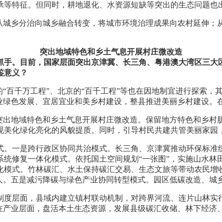
承等特征。但同时，耕地退化、水资源短缺等突出的生态问题也
。从城乡分治向城乡融合转变，将城市环境治理成果向农村延伸；
突出地域特色和乡土气息开展村庄微改造
抓手。目前，国家层面突出京津冀、长三角、粤港澳大湾区三大
鉴意义？
的“百千万工程”、北京的“百千工程”等也在因地制宜进行探索
农业绿色发展、宜居宜业和美乡村建设，整县推进美丽乡村建设。
，突出地域特色和乡土气息开展村庄微改造。保留地方特色和乡村
现美化绿化亮化的风貌提质。同时，引导村民共建共管美丽家园
式。一是跨行政区协同共治模式。长三角、京津冀推动环保标准
系统修复一体化模式。依托国土空间规划“一张图”，实施山水林
化模式。竹林碳汇、水土保持碳汇交易、生态文旅等带动农民增收
到人。五是减污降碳与绿色产业协同转型模式。园区低碳改造、城
制度层面，县域内建立镇村联动机制，对跨界河流、连片山林实
；在产业层面，盘活本土生态资源，发展县级碳汇收储、林下经济