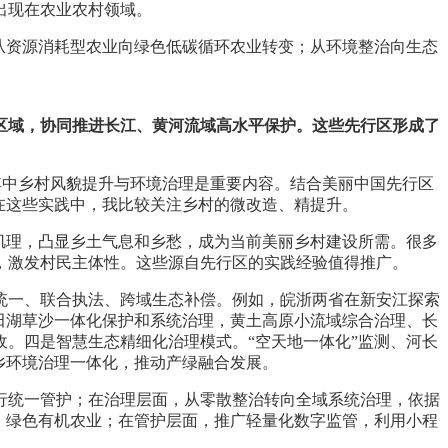
出现在农业农村领域。
从资源消耗型农业向绿色低碳循环农业转变；从环境整治向生态
区域，协同推进长江、黄河流域高水平保护。这些先行区形成了
，其中乡村风貌提升与环境治理是重要内容。结合美丽中国先行区
在这些实践中，我比较关注乡村的微改造、精提升。
肌理，凸显乡土气息和乡愁，成为当前美丽乡村建设所需。很多
，激发村民主体性。这些源自先行区的实践经验值得推广。
统一、联合执法、跨域生态补偿。例如，皖浙两省在新安江探索
田湖草沙一体化保护和系统治理，黄土高原小流域综合治理、长
。四是智慧生态精细化治理模式。“空天地一体化”监测、河长
乡环境治理一体化，推动产绿融合发展。
行统一管护；在治理层面，从零散整治转向全域系统治理，依据
、绿色有机农业；在管护层面，推广轻量化数字监管，利用小程