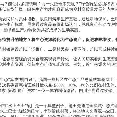
力吗？能让我多赚钱吗？万一失败谁来兜底？”绿色转型必须将农
降低转型门槛，绿色生产力才能真正成为乡村高质量发展的内生
助农民和村集体增收。以良田筑牢生产基础，通过耕地保护、土
绿色生产标准，最终通过良品赢得市场认可，兑现良价带动农户
0元，是绿色生产力转化为共富成果的生动实践。
有待提升的地方？将生态资源转化为生态资产，促进农民增收，
范村镇建设难以广泛推广。二是村民参与度不够，难以形成持续
，让容易变现的资源合理实现资产转化，让农民切实看到生态资
乡村生态资源，创新生态价值实现方式。例如，近年来爆火的“村
生态”算成“明白账”。我国一些片区在生态产品总值核算基础上
次将碳普惠核证减排量收益按80%、16%、4%的比例在村集
索“资源-资产-资本”三位一体的增值路径。四川泸县通过收储
田市“水上巴士”项目是一个典型例子。莆田先通过全流域生态治
“水上巴士”航线为纽带，串联沿线村落，将当地人文资源与农田
民宿、餐厅、采摘园就业，特色农产品也依托文旅流量增值销售