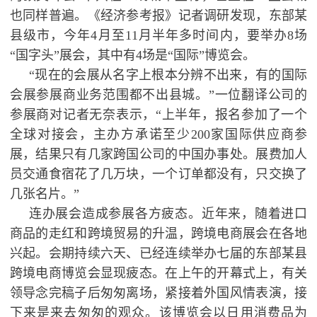
也同样普遍。《经济参考报》记者调研发现，东部某
县级市，今年4月至11月半年多时间内，要举办8场
“国字头”展会，其中有4场是“国际”博览会。
“现在的会展从名字上根本分辨不出来，有的国际
会展参展商业务范围都不出县城。”一位翻译公司的
参展商对记者无奈表示，“上半年，报名参加了一个
全球对接会，主办方承诺至少200家国际供应商参
展，结果只有几家跨国公司的中国办事处。展费加人
员交通食宿花了几万块，一个订单都没有，只交换了
几张名片。”
连办展会造成参展各方疲态。近年来，随着进口
商品的走红和跨境贸易的升温，跨境电商展会在各地
兴起。会期持续六天、已经连续举办七届的东部某县
跨境电商博览会显现疲态。在上午的开幕式上，有关
领导念完稿子后匆匆离场，紧接着外国风情表演，接
下来是来去匆匆的观众。该博览会以日用消费品为