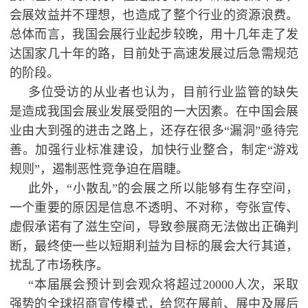
会展效益并不理想，也造成了整个行业的资源浪费。
总体而言，我国会展行业起步较晚，用十几年走了发
达国家几十年的路，目前处于高速发展过后急需规范
的阶段。
多位受访的从业者也认为，目前行业监管的缺失
是造成我国会展业发展受阻的一大因素。在中国会展
业由大到强的进击之路上，还存在很多“漏洞”亟待完
善。加强行业标准建设，加快行业整合，制定“游戏
规则”，遏制恶性竞争迫在眉睫。
此外，“小散乱”的会展之所以能够有生存空间，
一个重要的原因是信息不透明、不对称，夸张宣传、
虚假承诺有了滋生空间，导致参展商无法做出正确判
断，最终使一些以短期利益为目标的展会大行其道，
扰乱了市场秩序。
“本届展会预计到会观众将超过20000人次，采取
强势的全球招商宣传模式，给您在展前、展中及展后