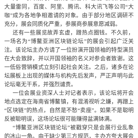
大量雷同，百度、阿里、腾讯、科大讯飞等公司“大
咖”成为各地争相邀请的对象。由于部分地区调研不
充分，展会同质化严重，参展商参展意愿减弱。
还有一些展览故弄玄虚，蹭热点圈钱。不久前，
一场名为“博鳌亚洲区块链论坛”的展会引起广泛关
注。该论坛主办方请了一位扮演开国领袖的特型演员
在大会致辞，并以开国领袖的名义对参会者致谢。这
一低俗营销模式立刻引起社会关注。之后，诸多在论
坛展板上出现的媒体与机构先后发声，严正声明与此
论坛毫无干系，并强烈谴责。
一位会展业资深人士对记者表示，该论坛将开会
地点选定在海南省博鳌镇，有混淆视听之嫌，再蹭上
“区块链”的热点，自然是不愁“卖座”。如果不是聪明
反被聪明误，这场论坛很可能赚得盆满钵满。
“博鳌亚洲区块链论坛”被戳穿只是会展行业乱象
的冰山一角。由于缺少第三方规范，主办方夸大展会