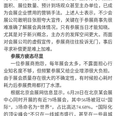
面积、展位数量、预计到场观众甚至主办单位，已成
为会展企业惯用的营销手法。上述人士表示，不少会
展公司敢明目张胆夸大宣传，关键在于参展商事先很
难准确了解展会具体情况，只有参展当日才能知晓。
尤其是对于新兴概念，主办方的发挥空间更大。而面
对会展公司的虚假宣传，参展商往往投诉无门，事后
寻求补偿更是难上加难。
参展方疲态尽显
一位参展商抱怨，每年展会太多，不露面担心行
业知名度不够，但频繁参展又给企业增添很大负担。
由于展会质量存在很大的不确定性，有时候担心耗时
耗力后参展费用都打了水漂。
根据北京会展网信息显示，6月28日在北京某会展
中心同时开展的有近79场展会，其中56场被冠以“国
际”，3场命名为“世界”，占比高达74.68%。“国际化
的顶尖峰会”不只在一线城市盛行，甚至在一些县城