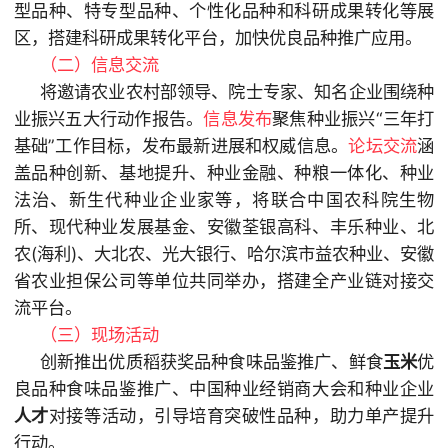
型品种、特专型品种、个性化品种和科研成果转化等展
区，搭建科研成果转化平台，加快优良品种推广应用。
（二）信息交流
将邀请农业农村部领导、院士专家、知名企业围绕种
业振兴五大行动作报告。
信息发布
聚焦种业振兴“三年打
基础”工作目标，发布最新进展和权威信息。
论坛交流
涵
盖品种创新、基地提升、种业金融、种粮一体化、种业
法治、新生代种业企业家等，将联合中国农科院生物
所、现代种业发展基金、安徽荃银高科、丰乐种业、北
农(海利)、大北农、光大银行、哈尔滨市益农种业、安徽
省农业担保公司等单位共同举办，搭建全产业链对接交
流平台。
（三）现场活动
创新推出优质稻获奖品种食味品鉴推广、鲜食
玉米
优
良品种食味品鉴推广、中国种业经销商大会和种业企业
人才
对接等活动，引导培育突破性品种，助力单产提升
行动。