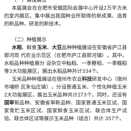
本届展会在合肥市安徽囯际会展中心开设2万平方米
的室内展区，集中展出我国种业所取得的新成果、选育
的新品种、研发的新技术。
（二）种植展示
水稻
、鲜食
玉米
、
大豆
品种种植展设在安徽省庐江县
郭河现 代农业示范区（合肥市庐江县郭河镇），其中，
水稻品种种植展分 设杂交中籼稻、一季粳稻、一季糯稻
等3大功能展区，展出水稻品种共计334个。
玉米品种种植展设在宿州市农业
科技
研发中心（宿州
市埔桥 区朱仙庄镇），分设普通玉米、个性化种植玉米
2大功能展区，展出玉米品种共计273个。同时，还设有
国审
新品种、安徽省审新品种、国家普通玉米区试、国
家青贮玉米区试、国家鲜食玉米区试、联合体生产试
验、联合体区试等展示玉米品种（组合）共计 357个。