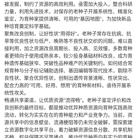
被发掘，制约了资源的高效利用。亟需加大投入，整合科研
力量，利用先进技术，对保存的老种子开展系统性、精准化
鉴定，为育种家提供清晰、可用的“基因地图”，为加快新品
种培育奠定科学基础。
聚焦改良创制，让好性状“用得好”。老种子常存在抗病、抗
旱等优良性状与低产、晚熟等不良性状交织的问题，难以直
接利用，加之资源改良周期长、投入高、见效慢，多数育种
者更倾向于使用成熟亲本，较少投身基础材料改良，成为育
种遗传基础狭窄、突破性品种难产的关键制约。如何结合常
规育种与分子标记辅助选择、基因编辑等现代技术，剔除不
良性状、聚合优异性状，创制出遗传背景清晰、性状突出、
配合力高的“可用、好用、想用”的育种新材料，亟待开展系
统性攻关。
畅通共享渠道，让优质资源“流得畅”。老种子鉴定评价和改
良创新的最终目标，都是推动优异种质资源向育种实践高效
流动，转化为实实在在的育种能力和产业竞争力。当前，资
源共享中的信息壁垒、流通梗阻等仍未完全破解，需探索建
立资源数字化共享平台，着力破解资源信息分散、共享机制
不畅、权益保障不足等堵点，推动优异种质向有实力的育种