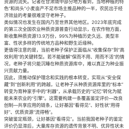
资源的流失。记者在甘肃陇中部分地方看到，当地种植的特
色“和尚头”
小
麦
亩产不足市场主推品种的一半，农民出于经
济效益的考量很难坚守老种子。
类似情况也发生在国内乃至世界其他地区。2023年底完成
的第三次全国农业种质资源普查行动显示，在农作物方面，
新收集种质资源13.9万份，99%为种植历史久远、类型丰
富、性状多样的传统地方品种和野生近缘种。
更值得注意的是，当前老种子保护正面临从“收集保存”到“高
效利用”的关键转型。若不能破解“保而不用、用而不活”的情
况，老种子将只能沉睡在种质资源库中，难以真正为种业振
兴贡献力量。
因此，须推动保护理念和实践的根本转变，实现从“安全保
藏”到“创新利用”的跨越，让老种子从种质资源库里的“标本”
转变为育种家手中的“利器”，从承载历史的“记忆”转化为赋
能未来农业的“引擎”。这需要构建一条覆盖鉴定评价—改良
创制—共享应用的链条，让好基因“看得见”、好性状“用得
好”、优质资源“流得畅”。
突破鉴定瓶颈，让好基因“看得见”。当前我国老种子的鉴定
评价仍显滞后，大量库存资源的遗传背景不明、优异性状未