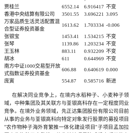
贾桂兰
6552.14
6.916417
不变
香港中央结算有限公司
3501.55
3.696221
3.095
万家品质生活灵活配置混
1613.62
1.703334
-0.006
合型证券投资基金
张银宝
1453.41
1.534215
不变
张琴
1139.86
1.203234
不变
王玉林
883.11
0.932209
不变
胡冰
611
0.644969
不变
南方中证1000交易型开放
606.88
0.640619
0.000
式指数证券投资基金
庞寅
554.87
0.585716
新进
在解决同业竞争上，在境内水稻种子、小麦种子领
域，
中种集团
及其关联方与荃银高科存在一定程度同业
竞争。在境外业务领域，先正达集团股份有限公司目前
从事的业务与荃银高科向特定对象发行股票的募投项目
“农作物种子海外育繁推一体化建设项目”子项目孟加拉